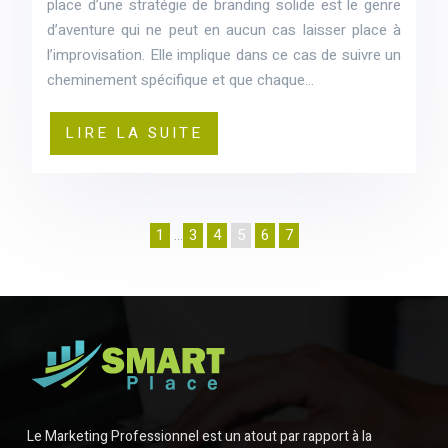
place d’une stratégie de branding solide est le genre
d’aventure qui ne peut en aucun cas laisser place à
l’improvisation. Elle implique dans ce cas de suivre un
cheminement spécifique et que chaque…
LIRE LA SUITE
1
…
3
4
5
6
7
Le Marketing Professionnel est un atout par rapport à la