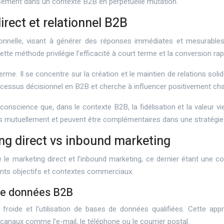
issement dans un contexte B2B en perpétuelle mutation.
rect et relationnel B2B
nnelle, visant à générer des réponses immédiates et mesurables
ette méthode privilégie l’efficacité à court terme et la conversion rap
erme. Il se concentre sur la création et le maintien de relations solid
ocessus décisionnel en B2B et cherche à influencer positivement cha
e conscience que, dans le contexte B2B, la fidélisation et la valeur v
as mutuellement et peuvent être complémentaires dans une stratégie
ting direct vs inbound marketing
ntre le marketing direct et l’inbound marketing, ce dernier étant u
ents objectifs et contextes commerciaux.
 de données B2B
roide et l’utilisation de bases de données qualifiées. Cette appr
 canaux comme l’e-mail, le téléphone ou le courrier postal.