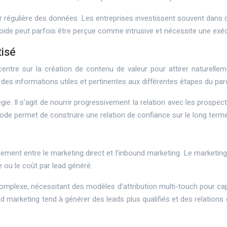
our régulière des données. Les entreprises investissent souvent dans 
oide peut parfois être perçue comme intrusive et nécessite une exéc
tisé
centre sur la création de contenu de valeur pour attirer naturellem
s informations utiles et pertinentes aux différentes étapes du par
égie. Il s’agit de nourrir progressivement la relation avec les prosp
éthode permet de construire une relation de confiance sur le long te
lement entre le marketing direct et l’inbound marketing. Le marketing
ou le coût par lead généré.
omplexe, nécessitant des modèles d’attribution multi-touch pour captu
 marketing tend à générer des leads plus qualifiés et des relations cl