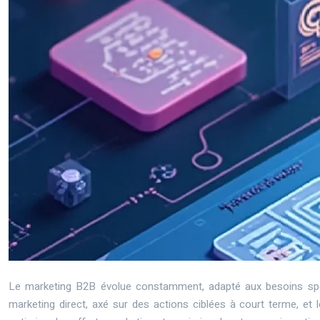
Le marketing B2B évolue constamment, adapté aux besoins spécif
marketing direct, axé sur des actions ciblées à court terme, et 